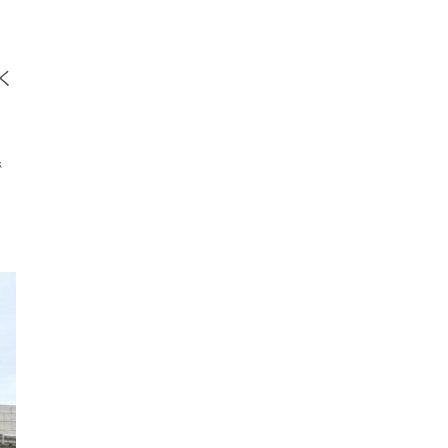
最
く
で