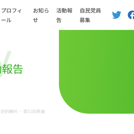
プロフィ
お知ら
活動報
自民党員
ール
せ
告
募集
y
動報告
史的勝利 ― 第51回衆議