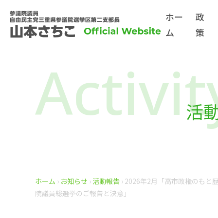
ホー
政
ム
策
Activit
活
ホーム
›
お知らせ
›
活動報告
›
2026年2月
「高市政権のもと歴
院議員総選挙のご報告と決意」