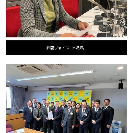
鈴鹿ヴォイスF M収録。