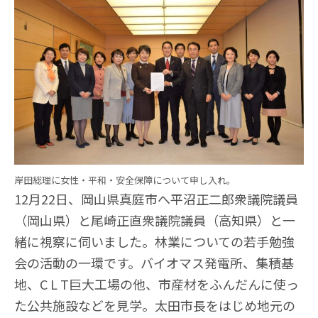
岸田総理に女性・平和・安全保障について申し入れ。
12月22日、岡山県真庭市へ平沼正二郎衆議院議員
（岡山県）と尾崎正直衆議院議員（高知県）と一
緒に視察に伺いました。林業についての若手勉強
会の活動の一環です。バイオマス発電所、集積基
地、C L T巨大工場の他、市産材をふんだんに使っ
た公共施設などを見学。太田市長をはじめ地元の