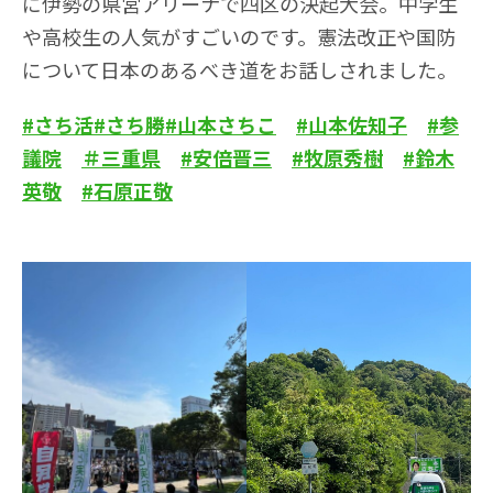
に伊勢の県営アリーナで四区の決起大会。中学生
や高校生の人気がすごいのです。憲法改正や国防
について日本のあるべき道をお話しされました。
#さち活
#さち勝
#山本さちこ
#山本佐知子
#参
議院
＃三重県
#安倍晋三
#牧原秀樹
#鈴木
英敬
#石原正敬