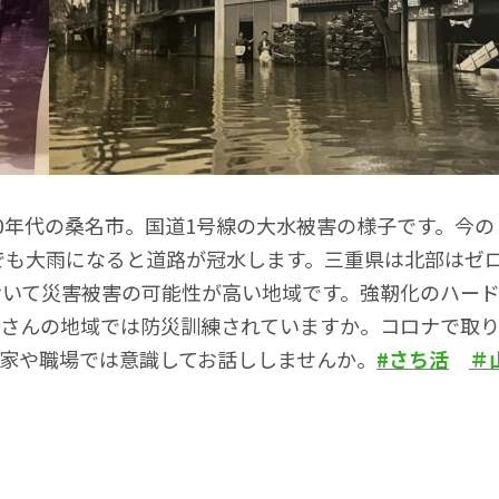
0年代の桑名市。国道1号線の大水被害の様子です。今の
でも大雨になると道路が冠水します。三重県は北部はゼ
おいて災害被害の可能性が高い地域です。強靭化のハー
皆さんの地域では防災訓練されていますか。コロナで取
家や職場では意識してお話ししませんか。
#さち活
＃