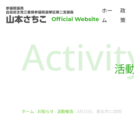
ホー
政
ム
策
Activit
活
ホーム
›
お知らせ
›
活動報告
›
3月15日、桑名市に訪問