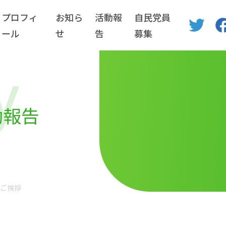
プロフィ
お知ら
活動報
自民党員
ール
せ
告
募集
y
動報告
にご挨拶