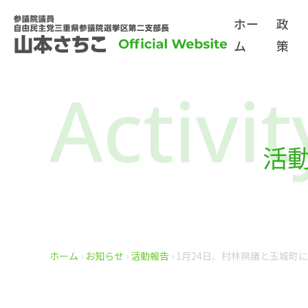
ホー
政
ム
策
Activit
活
ホーム
›
お知らせ
›
活動報告
›
1月24日、村林県議と玉城町