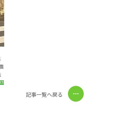
英
農
法
国
記事一覧へ戻る